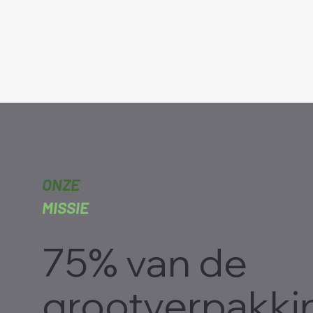
ONZE
MISSIE
75% van de
grootverpakki